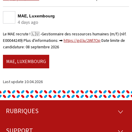
MAE, Luxembourg
4 days ago
Le MAE recrute ! 🇱🇺 -Gestionnaire des ressources humaines (m/f) (réf.
E00044249) Plus d'informations: ➡
https://gd.lu/2Wl7Qp
Date limite de
candidature: 08 septembre 2026
MAE, LUXEMBOURG
Last update
10.04.2026
RUBRIQUES
Footer
RUBRI
SUPPORT