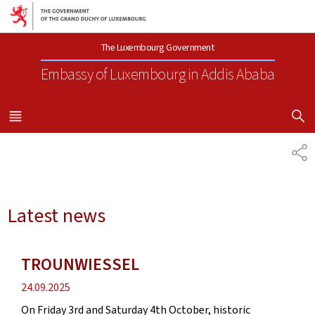
Go to main navigation
Go to content
The Luxembourg Government
Embassy of Luxembourg
in Addis Ababa
SHOW H
MENU
MAIN
SH
Latest news
TROUNWIESSEL
Publication
24.09.2025
date
On Friday 3rd and Saturday 4th October, historic