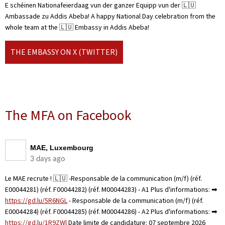
E schéinen Nationafeierdaag vun der ganzer Equipp vun der 🇱🇺
Ambassade zu Addis Abeba! A happy National Day celebration from the
whole team at the 🇱🇺 Embassy in Addis Abeba!
THE EMBASSY ON X (TWITTER)
The MFA on Facebook
MAE, Luxembourg
3 days ago
Le MAE recrute ! 🇱🇺 -Responsable de la communication (m/f) (réf.
E00044281) (réf. F00044282) (réf. M00044283) - A1 Plus d'informations: ➡
https://gd.lu/5R6NGL
- Responsable de la communication (m/f) (réf.
E00044284) (réf. F00044285) (réf. M00044286) - A2 Plus d'informations: ➡
https://gd.lu/1R9ZWl
Date limite de candidature: 07 septembre 2026