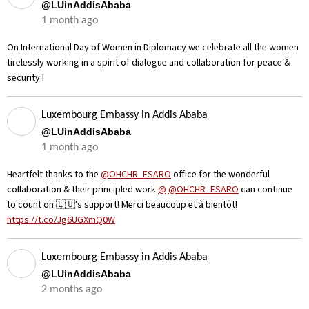
@LUinAddisAbaba
1 month ago
On International Day of Women in Diplomacy we celebrate all the women
tirelessly working in a spirit of dialogue and collaboration for peace &
security !
Luxembourg Embassy in Addis Ababa
@LUinAddisAbaba
1 month ago
Heartfelt thanks to the
@OHCHR_ESARO
office for the wonderful
collaboration & their principled work
@
@OHCHR_ESARO
can continue
to count on 🇱🇺's support! Merci beaucoup et à bientôt!
https://t.co/Jg6UGXmQ0W
Luxembourg Embassy in Addis Ababa
@LUinAddisAbaba
2 months ago