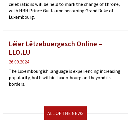
celebrations will be held to mark the change of throne,
with HRH Prince Guillaume becoming Grand Duke of
Luxembourg.
Léier Lëtzebuergesch Online ‒
LLO.LU
Publication
26.09.2024
date
The Luxembourgish language is experiencing increasing
popularity, both within Luxembourg and beyond its
borders.
ALL OF THE NEWS